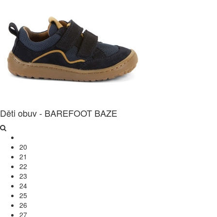
Děti obuv - BAREFOOT BAZE
20
21
22
23
24
25
26
27