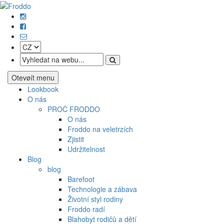
Otevøít menu
Lookbook
O nás
PROČ FRODDO
O nás
Froddo na veletrzích
Zjistit
Udržitelnost
Blog
blog
Barefoot
Technologie a zábava
Životní styl rodiny
Froddo radí
Blahobyt rodičů a dětí