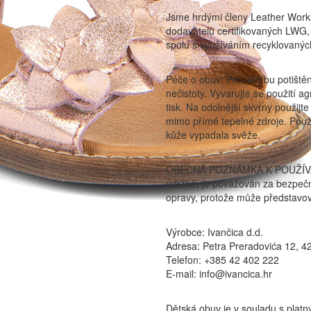
Jsme hrdými členy Leather Work
dodavatelů certifikovaných LWG, c
spolu s využíváním recyklovaných
Péče o obuv: Pro údržbu potiště
nečistoty. Vyvarujte se použití a
tisk. Na odolnější skvrny použij
mimo přímé tepelné zdroje. Použi
kůže vypadala svěže.
OBECNÁ POZNÁMKA K POUŽÍVÁNÍ 
údržbě, je považován za bezpečn
opravy, protože může představov
Výrobce: Ivančica d.d.
Adresa: Petra Preradovića 12, 4
Telefon: +385 42 402 222
E-mail: info@ivancica.hr
Dětská obuv je v souladu s platn