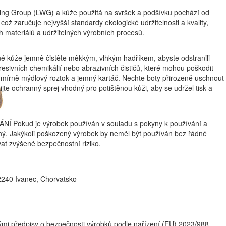
ing Group (LWG) a kůže použitá na svršek a podšívku pochází od
ož zaručuje nejvyšší standardy ekologické udržitelnosti a kvality,
 materiálů a udržitelných výrobních procesů.
né kůže jemně čistěte měkkým, vlhkým hadříkem, abyste odstranili
gresivních chemikálií nebo abrazivních čističů, které mohou poškodit
te mírně mýdlový roztok a jemný kartáč. Nechte boty přirozeně uschnout
jte ochranný sprej vhodný pro potištěnou kůži, aby se udržel tisk a
Pokud je výrobek používán v souladu s pokyny k používání a
ý. Jakýkoli poškozený výrobek by neměl být používán bez řádné
at zvýšené bezpečnostní riziko.
2240 Ivanec, Chorvatsko
ými předpisy o bezpečnosti výrobků podle nařízení (EU) 2023/988.