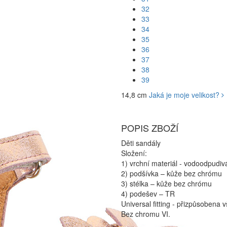
32
33
34
35
36
37
38
39
14,8 cm
Jaká je moje velikost?
POPIS ZBOŽÍ
Děti sandály
Složení:
1) vrchní materiál - vodoodpudiv
2) podšívka – kůže bez chrómu
3) stélka – kůže bez chrómu
4) podešev – TR
Universal fitting - přizpůsobena
Bez chromu VI.