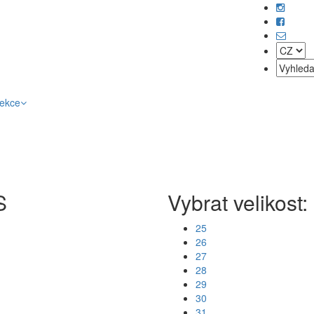
lekce
S
Vybrat velikost:
25
26
27
28
29
30
31