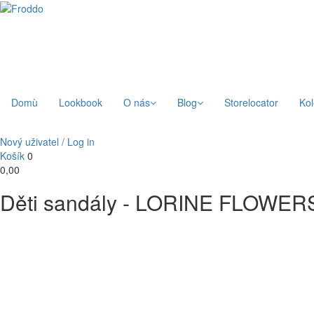
Domù
Lookbook
O nás
Blog
Storelocator
Ko
Nový uživatel / Log in
Košík
0
0,00
Děti sandály - LORINE FLOWER