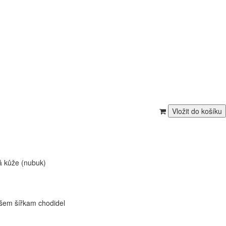
á kůže (nubuk)
 všem šířkam chodidel