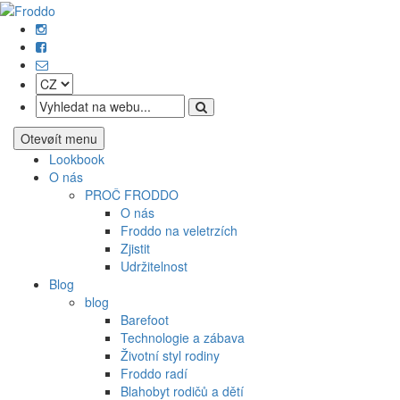
Otevøít menu
Lookbook
O nás
PROČ FRODDO
O nás
Froddo na veletrzích
Zjistit
Udržitelnost
Blog
blog
Barefoot
Technologie a zábava
Životní styl rodiny
Froddo radí
Blahobyt rodičů a dětí