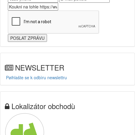
NEWSLETTER
Pøihlašte se k odbìru newslettru
Lokalizátor obchodù