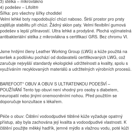
3) stélka – mikrovlákno
4) podešev – Lifolit®
Šířka: pro všechny šířky chodidel
Velmi lehké boty napodobující chůzi naboso. Širší prostor pro prsty
zajišťuje stabilitu při chůzi. Žádný sklon paty. Velmi flexibilní gumová
podešev s lepší přilnavostí. Ultra lehké a prodyšné. Plochá vyjímatelná
antibakteriální stélka z mikrovlákna s certifikací GRS. Bez chromu VI.
Jsme hrdými členy Leather Working Group (LWG) a kůže použitá na
svršek a podšívku pochází od dodavatelů certifikovaných LWG, což
zaručuje nejvyšší standardy ekologické udržitelnosti a kvality, spolu s
využíváním recyklovaných materiálů a udržitelných výrobních procesů.
BAREFOOT" OBUV A OBUV S ULTRATENKOU PODEŠVÍ –
POUŽÍVÁNÍ Tento typ obuvi není vhodný pro osoby s diabetem,
neuropatií nebo jinými onemocněními nohou. Před použitím se
doporučuje konzultace s lékařem.
Péče o obuv: Čištění vodoodpudivé tištěné kůže vyžaduje opatrný
přístup, aby byla zachována její kvalita a vodoodpudivé vlastnosti. K
čištění použijte měkký hadřík, jemné mýdlo a vlažnou vodu, poté kůži