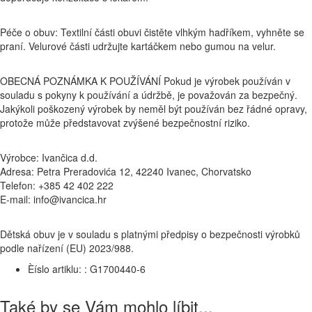
Péče o obuv: Textilní části obuvi čistěte vlhkým hadříkem, vyhněte se
praní. Velurové části udržujte kartáčkem nebo gumou na velur.
OBECNÁ POZNÁMKA K POUŽÍVÁNÍ Pokud je výrobek používán v
souladu s pokyny k používání a údržbě, je považován za bezpečný.
Jakýkoli poškozený výrobek by neměl být používán bez řádné opravy,
protože může představovat zvýšené bezpečnostní riziko.
Výrobce: Ivančica d.d.
Adresa: Petra Preradovića 12, 42240 Ivanec, Chorvatsko
Telefon: +385 42 402 222
E-mail: info@ivancica.hr
Dětská obuv je v souladu s platnými předpisy o bezpečnosti výrobků
podle nařízení (EU) 2023/988.
Èíslo artiklu: :
G1700440-6
Také by se Vám mohlo líbit...