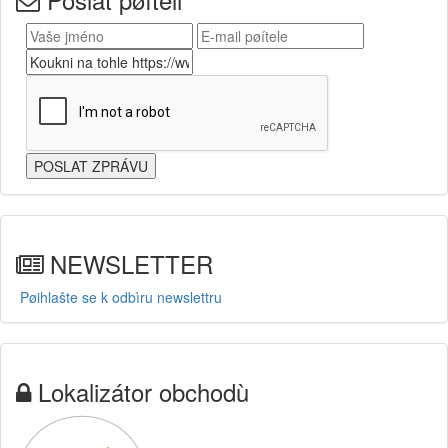
NEWSLETTER
Pøihlašte se k odbìru newslettru
Lokalizátor obchodù