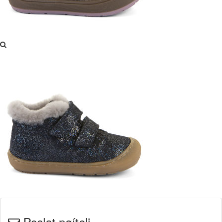
Poslat pøíteli