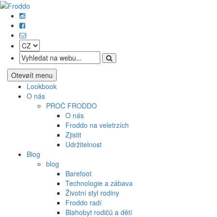
Otevøít menu
Lookbook
O nás
PROČ FRODDO
O nás
Froddo na veletrzích
Zjistit
Udržitelnost
Blog
blog
Barefoot
Technologie a zábava
Životní styl rodiny
Froddo radí
Blahobyt rodičů a dětí