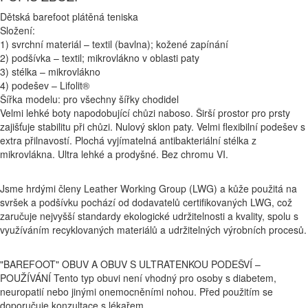
Dětská barefoot plátěná teniska
Složení:
1) svrchní materiál – textil (bavlna); kožené zapínání
2) podšívka – textil; mikrovlákno v oblasti paty
3) stélka – mikrovlákno
4) podešev – Lifolit®
Šířka modelu: pro všechny šířky chodidel
Velmi lehké boty napodobující chůzi naboso. Širší prostor pro prsty
zajišťuje stabilitu při chůzi. Nulový sklon paty. Velmi flexibilní podešev s
extra přilnavostí. Plochá vyjímatelná antibakteriální stélka z
mikrovlákna. Ultra lehké a prodyšné. Bez chromu VI.
Jsme hrdými členy Leather Working Group (LWG) a kůže použitá na
svršek a podšívku pochází od dodavatelů certifikovaných LWG, což
zaručuje nejvyšší standardy ekologické udržitelnosti a kvality, spolu s
využíváním recyklovaných materiálů a udržitelných výrobních procesů.
"BAREFOOT" OBUV A OBUV S ULTRATENKOU PODEŠVÍ –
POUŽÍVÁNÍ Tento typ obuvi není vhodný pro osoby s diabetem,
neuropatií nebo jinými onemocněními nohou. Před použitím se
doporučuje konzultace s lékařem.