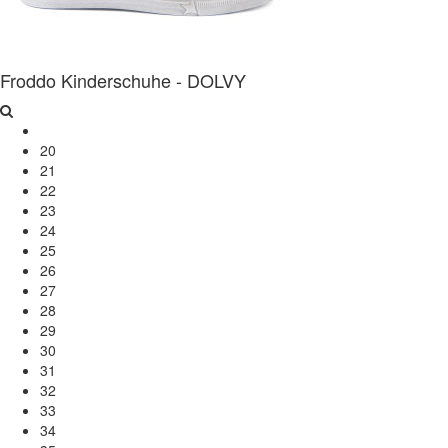
Froddo Kinderschuhe - DOLVY
20
21
22
23
24
25
26
27
28
29
30
31
32
33
34