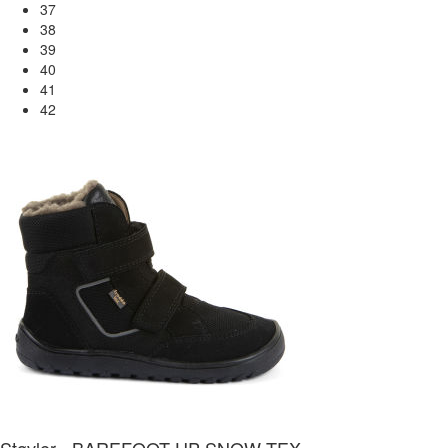
37
38
39
40
41
42
Støvler - BAREFOOT UP SNOW TEX