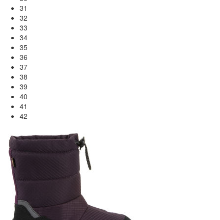
31
32
33
34
35
36
37
38
39
40
41
42