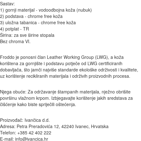
Sastav:
1) gornji materijal - vodoodbojna koža (nubuk)
2) podstava - chrome free koža
3) uložna tabanica - chrome free koža
4) potplat - TR
Širina: za sve širine stopala
Bez chroma VI.
Froddo je ponosni član Leather Working Group (LWG), a koža
korištena za gornjište i podstavu potječe od LWG certificiranih
dobavljača, što jamči najviše standarde ekološke održivosti i kvalitete,
uz korištenje recikliranih materijala i održivih proizvodnih procesa.
Njega obuće: Za održavanje štampanih materijala, nježno obrišite
površinu vlažnom krpom. Izbjegavajte korištenje jakih sredstava za
čišćenje kako biste spriječili oštećenja.
Proizvođač: Ivančica d.d.
Adresa: Petra Preradovića 12, 42240 Ivanec, Hrvatska
Telefon: +385 42 402 222
E-mail: info@ivancica.hr