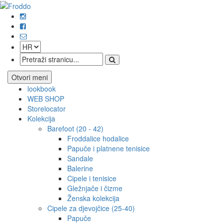
Otvori meni
lookbook
WEB SHOP
Storelocator
Kolekcija
Barefoot (20 - 42)
Froddalice hodalice
Papuče i platnene tenisice
Sandale
Balerine
Cipele i tenisice
Gležnjače i čizme
Ženska kolekcija
Cipele za djevojčice (25-40)
Papuče