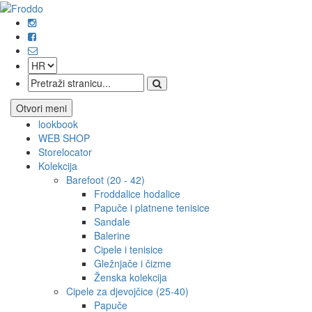
Otvori meni
lookbook
WEB SHOP
Storelocator
Kolekcija
Barefoot (20 - 42)
Froddalice hodalice
Papuče i platnene tenisice
Sandale
Balerine
Cipele i tenisice
Gležnjače i čizme
Ženska kolekcija
Cipele za djevojčice (25-40)
Papuče