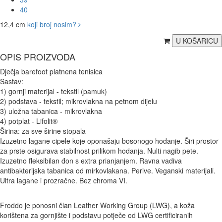
40
12,4 cm
koji broj nosim?
OPIS PROIZVODA
Dječja barefoot platnena tenisica
Sastav:
1) gornji materijal - tekstil (pamuk)
2) podstava - tekstil; mikrovlakna na petnom dijelu
3) uložna tabanica - mikrovlakna
4) potplat - Lifolit®
Širina: za sve širine stopala
Izuzetno lagane cipele koje oponašaju bosonogo hodanje. Širi prostor
za prste osigurava stabilnost prilikom hodanja. Nulti nagib pete.
Izuzetno fleksibilan đon s extra prianjanjem. Ravna vadiva
antibakterijska tabanica od mirkovlakana. Perive. Veganski materijali.
Ultra lagane i prozračne. Bez chroma VI.
Froddo je ponosni član Leather Working Group (LWG), a koža
korištena za gornjište i podstavu potječe od LWG certificiranih