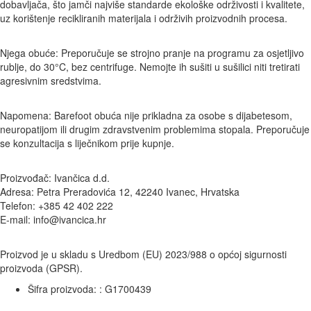
dobavljača, što jamči najviše standarde ekološke održivosti i kvalitete,
uz korištenje recikliranih materijala i održivih proizvodnih procesa.
Njega obuće: Preporučuje se strojno pranje na programu za osjetljivo
rublje, do 30°C, bez centrifuge. Nemojte ih sušiti u sušilici niti tretirati
agresivnim sredstvima.
Napomena: Barefoot obuća nije prikladna za osobe s dijabetesom,
neuropatijom ili drugim zdravstvenim problemima stopala. Preporučuje
se konzultacija s liječnikom prije kupnje.
Proizvođač: Ivančica d.d.
Adresa: Petra Preradovića 12, 42240 Ivanec, Hrvatska
Telefon: +385 42 402 222
E-mail: info@ivancica.hr
Proizvod je u skladu s Uredbom (EU) 2023/988 o općoj sigurnosti
proizvoda (GPSR).
Šifra proizvoda: :
G1700439