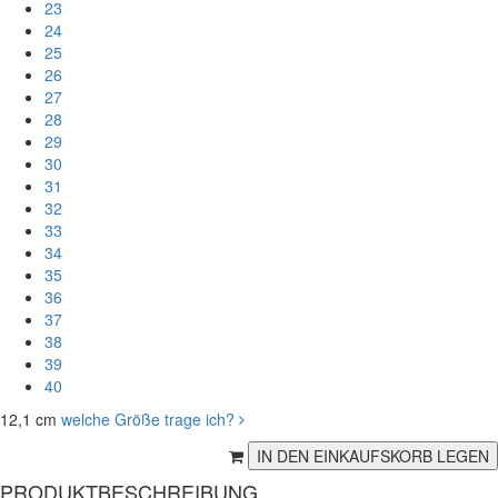
23
24
25
26
27
28
29
30
31
32
33
34
35
36
37
38
39
40
12,1 cm
welche Größe trage ich?
PRODUKTBESCHREIBUNG