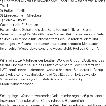
1) Obermaterial – wasserabweisendes Leder und wasserabweisendes
Textil
2) Futter – Textil
3) Einlegesohle – Mikrofaser
4) Sohle – Lifolit®
Weite: für alle Fußbreiten
Extrem leichte Schuhe, die das Barfußgehen imitieren. Breiter
Zehenraum sorgt für Stabilität beim Gehen. Kein Fersenversatz. Sehr
flexible Gummisohle mit verbessertem Grip. Besonders leicht und
atmungsaktiv. Flache, herausnehmbare antibakterielle Mikrofaser-
Innensohle. Wasserabweisend und wasserdicht. Frei von Chrom VI.
Wir sind stolze Mitglieder der Leather Working Group (LWG), und das
für das Obermaterial und das Futter verwendete Leder stammt von
LWG-zertifizierten Lieferanten, was die höchsten Standards in Bezug
auf ökologische Nachhaltigkeit und Qualität garantiert, sowie die
Verwendung von recycelten Materialien und nachhaltigen
Produktionsprozessen.
Schuhpflege: Wasserabweisendes Veloursleder regelmäßig mit einem
trockenen Tuch oder einer Bürste reinigen. Gelegentlich
Imprägnierspray auftragen, um die Weichheit zu erhalten und Risse zu