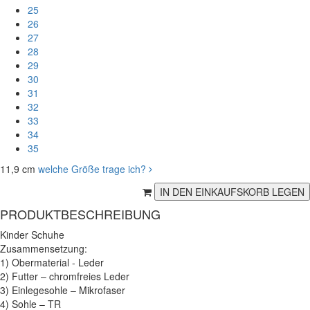
25
26
27
28
29
30
31
32
33
34
35
11,9 cm
welche Größe trage ich?
PRODUKTBESCHREIBUNG
Kinder Schuhe
Zusammensetzung:
1) Obermaterial - Leder
2) Futter – chromfreies Leder
3) Einlegesohle – Mikrofaser
4) Sohle – TR