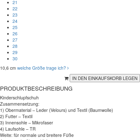
21
22
23
24
25
26
27
28
29
30
10,6 cm
welche Größe trage ich?
PRODUKTBESCHREIBUNG
Kinderschlupfschuh
Zusammensetzung:
1) Obermaterial – Leder (Velours) und Textil (Baumwolle)
2) Futter – Textil
3) Innensohle – Mikrofaser
4) Laufsohle – TR
Weite: für normale und breitere Füße