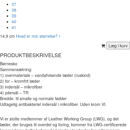
37
38
39
40
41
14,9 cm
Hvad er min størrelse?
PRODUKTBESKRIVELSE
Børnesko
Sammensætning:
1) overmateriale – vandafvisende læder (ruskind)
2) for – kromfrit læder
3) indersål – mikrofiber
4) ydersål – TR
Bredde: til smalle og normale fødder
Udtagelig antibakteriel indersål i mikrofiber. Uden krom VI.
Vi er stolte medlemmer af Leather Working Group (LWG), og det
læder, der bruges til overdel og foring, kommer fra LWG-certificerede