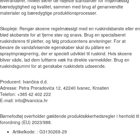
leverandører, hvilket sikrer de højeste standarder for miljømæssig
bæredygtighed og kvalitet, sammen med brug af genanvendte
materialer og bæredygtige produktionsprocesser.
Skopleje: Rengør skoene regelmæssigt med en ruskindsbørste eller en
blød skobørste for at fjerne støv og snavs. Brug en specialiseret
ruskindsrens til pletter, og følg producentens anvisninger. For at
bevare de vandafvisende egenskaber skal du påføre en
sprayimprægnering, der er specielt udviklet til ruskind. Hvis skoene
bliver våde, lad dem lufttørre væk fra direkte varmekilder. Brug en
ruskindsgummi for at genskabe ruskindets udseende.
Producent: Ivančica d.d.
Adresse: Petra Preradovića 12, 42240 Ivanec, Kroatien
Telefon: +385 42 402 222
E-mail: info@ivancica.hr
Børnefodtøj overholder gældende produktsikkerhedsregler i henhold til
forordning (EU) 2023/988.
Artikelkode: :
G3130269-29